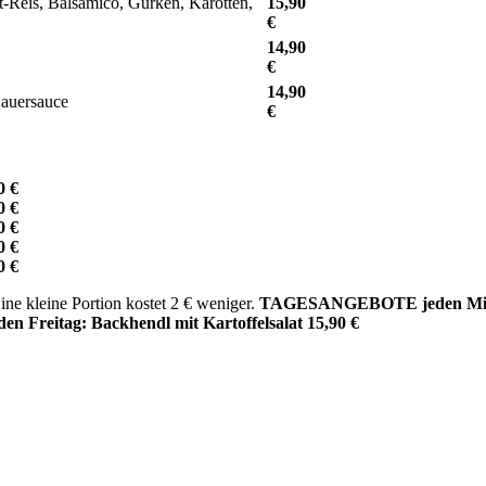
ft-Reis, Balsamico, Gurken, Karotten,
15,90
€
14,90
€
14,90
Sauersauce
€
0 €
0 €
0 €
0 €
0 €
ine kleine Portion kostet 2 € weniger.
TAGESANGEBOTE
jeden Mi
n Freitag: Backhendl mit Kartoffelsalat 15,90 €