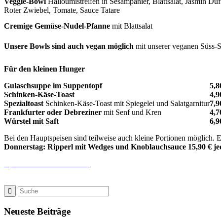
Veggie-Bowl
Halloumistreifen in Sesampanier, Blattsalat, Jasmin Du
Roter Zwiebel, Tomate, Sauce Tatare
Cremige Gemüse-Nudel-Pfanne
mit Blattsalat
Unsere Bowls sind auch vegan möglich
mit unserer veganen Süss-
Für den kleinen Hunger
Gulaschsuppe im Suppentopf
5,8
Schinken-Käse-Toast
4,9
Spezialtoast
Schinken-Käse-Toast mit Spiegelei und Salatgarnitur
7,9
Frankfurter oder Debreziner
mit Senf und Kren
4,7
Würstel mit Saft
6,9
Bei den Hauptspeisen sind teilweise auch kleine Portionen möglich. E
Donnerstag: Ripperl mit Wedges und Knoblauchsauce 15,90 € jede
Speisekarte herunter laden!
Neueste Beiträge