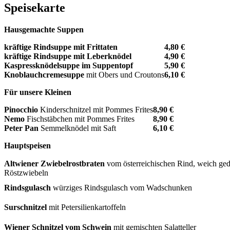
Speisekarte
Hausgemachte Suppen
kräftige Rindsuppe mit Frittaten
4,80 €
kräftige Rindsuppe mit Leberknödel
4,90 €
Kaspressknödelsuppe im Suppentopf
5,90 €
Knoblauchcremesuppe
mit Obers und Croutons
6,10 €
Für unsere Kleinen
Pinocchio
Kinderschnitzel mit Pommes Frites
8,90 €
Nemo
Fischstäbchen mit Pommes Frites
8,90 €
Peter Pan
Semmelknödel mit Saft
6,10 €
Hauptspeisen
Altwiener Zwiebelrostbraten
vom österreichischen Rind, weich gedü
Röstzwiebeln
Rindsgulasch
würziges Rindsgulasch vom Wadschunken
Surschnitzel
mit Petersilienkartoffeln
Wiener Schnitzel vom Schwein
mit gemischten Salatteller