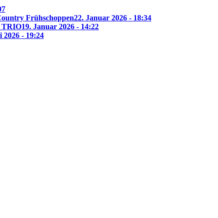
07
 Country Frühschoppen
22. Januar 2026 - 18:34
 TRIO
19. Januar 2026 - 14:22
i 2026 - 19:24