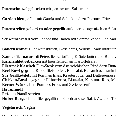
Putenschnitzel gebacken
mit gemischten Salatteller
Cordon bleu
gefüllt mit Gauda und Schinken dazu Pommes Frites
Putenstreifen gebacken oder gegrillt
auf einer buntgemischten Salat
Schweinsbraten
vom Schopf und Bauch mit Semmelknödel und Sau
Bauernschmaus
Schweinsbraten, Geselchtes, Würstel, Sauerkraut 
Zanderfilet natur
mit Petersilienkartoffeln, Kräuterbutter und Butte
Karpfenfilet gebacken
mit hausgemachten Kartoffelsalat
Filetsteak klassisch
Filet-Steak vom österreichischen Rind dazu But
Beef-Bowl
gegrillte Rinderfiletstreifen, Blattsalat, Balsamico, Jasm
Sur-Grillkotelett
mit Pommes frites, Kräuterbutter und Buttergemüse
Chicken-Bowl
gegrillte Hühnerbrust, Blattsalat, Kurkuma Reis, Ma
Berner Würstel
mit Pommes Frites und Zwiebelsenf
Haus
Reis, im Pfandl serviert
Huber-Burger
Putenfilet gegrillt mit Cheddarkäse, Salat, Zwiebel,
Vegetarisch-Vegan