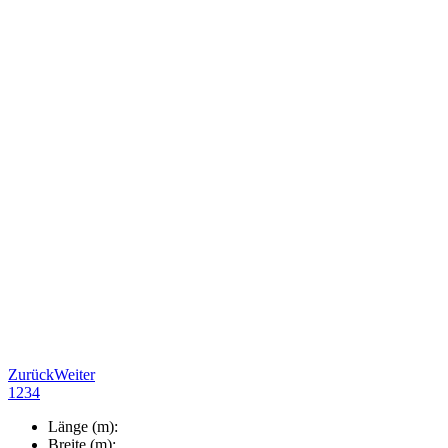
Zurück
Weiter
1
2
3
4
Länge (m):
Breite (m):