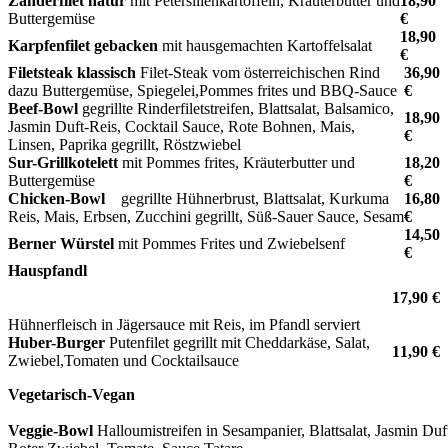
Zanderfilet natur
mit Petersilienkartoffeln, Kräuterbutter und
18,90
Buttergemüse
€
18,90
Karpfenfilet gebacken
mit hausgemachten Kartoffelsalat
€
Filetsteak klassisch
Filet-Steak vom österreichischen Rind
36,90
dazu Buttergemüse, Spiegelei,Pommes frites und BBQ-Sauce
€
Beef-Bowl
gegrillte Rinderfiletstreifen, Blattsalat, Balsamico,
18,90
Jasmin Duft-Reis, Cocktail Sauce, Rote Bohnen, Mais,
€
Linsen, Paprika gegrillt, Röstzwiebel
Sur-Grillkotelett
mit Pommes frites, Kräuterbutter und
18,20
Buttergemüse
€
Chicken-Bowl
gegrillte Hühnerbrust, Blattsalat, Kurkuma
16,80
Reis, Mais, Erbsen, Zucchini gegrillt, Süß-Sauer Sauce, Sesam
€
14,50
Berner Würstel
mit Pommes Frites und Zwiebelsenf
€
Hauspfandl
17,90 €
Hühnerfleisch in Jägersauce mit Reis, im Pfandl serviert
Huber-Burger
Putenfilet gegrillt mit Cheddarkäse, Salat,
11,90 €
Zwiebel,Tomaten und Cocktailsauce
Vegetarisch-Vegan
Veggie-Bowl
Halloumistreifen in Sesampanier, Blattsalat, Jasmin Du