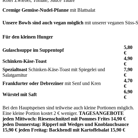
Roter Zwiebel, Tomate, Sauce Tatare
Cremige Gemüse-Nudel-Pfanne
mit Blattsalat
Unsere Bowls sind auch vegan möglich
mit unserer veganen Süss-
Für den kleinen Hunger
5,80
Gulaschsuppe im Suppentopf
€
4,90
Schinken-Käse-Toast
€
Spezialtoast
Schinken-Käse-Toast mit Spiegelei und
7,90
Salatgarnitur
€
4,70
Frankfurter oder Debreziner
mit Senf und Kren
€
6,90
Würstel mit Saft
€
Bei den Hauptspeisen sind teilweise auch kleine Portionen möglich.
Eine kleine Portion kostet 2 € weniger.
TAGESANGEBOTE
jeden Mittwoch: Riesenschnitzel mit Pommes Frites 14,90 €
jeden Donnerstag: Ripperl mit Wedges und Knoblauchsauce
15,90 € jeden Freitag: Backhendl mit Kartoffelsalat 15,90 €