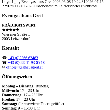
Logo-1.png
Eventgasthaus Greil
2026-06-08 19:24:31
2026-07-15
22:07:49
03.10.2026 Oktoberfest im Leitzersdorfer Eventstadl
Eventgasthaus Greil
PRÄDIKATSWIRT
★★★★★
Wiesener Straße 1
2003 Leitzersdorf
Kontakt
☎
+43 (0)2266 63483
☎
+43 (0)699 11 93 65 18
✉
office@gasthausgreil.at
Öffnungszeiten
Montag – Dienstag:
Ruhetag
Mittwoch:
17 – 23 Uhr
Donnerstag:
17 – 23 Uhr
Freitag:
17 – 23 Uhr
Samstag:
für reservierte Feiern geöffnet
Sonntag:
9 – 15:00 Uhr