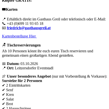
Klopfer GRATIS!
🎟️Karten
📍 Erhältlich direkt im Gasthaus Greil oder telefonisch oder E-Mail:
📞 +43 (0)699 11 93 65 18
📧
friedrich@gasthausgreil.at
Kartenbestellung Hier
🪑
Tischreservierungen
Ab 10 Personen könnt ihr euch euren Tisch reservieren und
gemeinsam einen großartigen Abend genießen.
📅
Datum:
03.10.2026
📍
Ort:
Leitzersdorfer Eventstadl
🍖
Unser besonderes Angebot
(nur mit Vorbestellung & Vorkasse):
Surstelze für 2 Personen
✔ 2 Eintrittskarten
✔ Senf
✔ Kren
✔ Salat
✔ Brot
✔ 2 Hausschnäpse